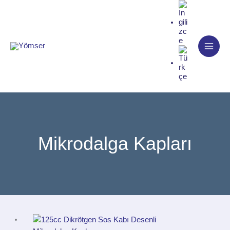
İçeriğe
atla
Mikrodalga Kapları