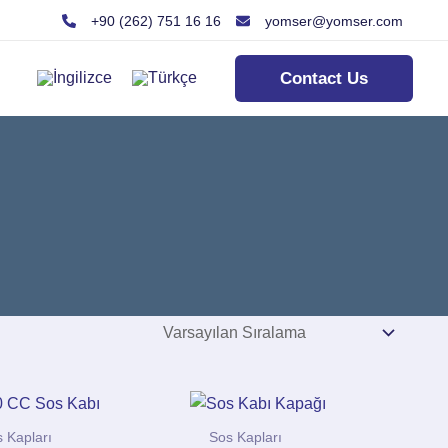
+90 (262) 751 16 16
yomser@yomser.com
Contact Us
 Kapları
Sos Kapları