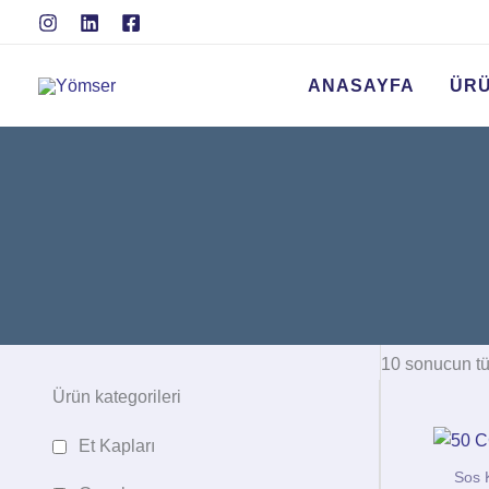
İçeriğe
atla
ANASAYFA
ÜR
10 sonucun tü
Ürün kategorileri
Et Kapları
Sos 