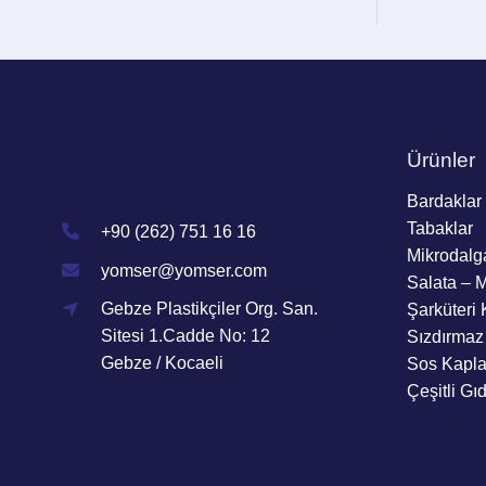
Ürünler
Bardaklar
Tabaklar
+90 (262) 751 16 16
Mikrodalg
yomser@yomser.com
Salata – 
Gebze Plastikçiler Org. San.
Şarküteri 
Sitesi 1.Cadde No: 12
Sızdırmaz
Gebze / Kocaeli
Sos Kapla
Çeşitli Gı