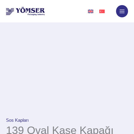
İçeriğe
atla
Sos Kapları
139 Oval Kase Kapağı