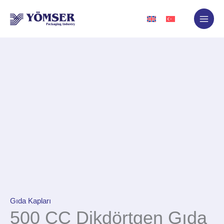
İçeriğe
atla
Gıda Kapları
500 CC Dikdörtgen Gıda