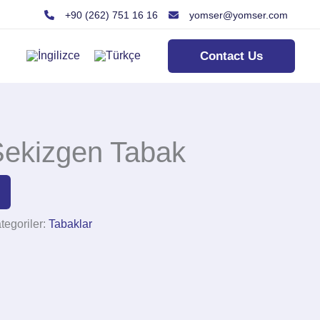
+90 (262) 751 16 16
yomser@yomser.com
Contact Us
ekizgen Tabak
tegoriler:
Tabaklar