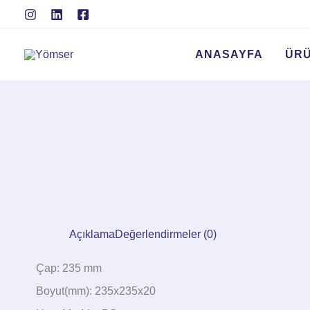
İçeriğe
atla
ANASAYFA
ÜR
Açıklama
Değerlendirmeler (0)
Çap: 235 mm
Boyut(mm): 235x235x20