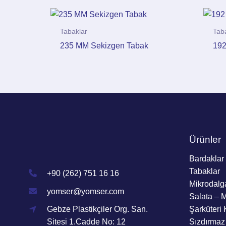
Tabaklar
Tab
235 MM Sekizgen Tabak
192
Ürünler
Bardaklar
Tabaklar
+90 (262) 751 16 16
Mikrodalg
yomser@yomser.com
Salata – 
Gebze Plastikçiler Org. San.
Şarküteri 
Sitesi 1.Cadde No: 12
Sızdırmaz