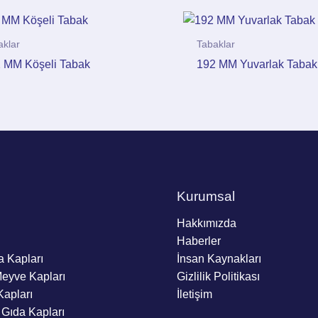
aklar
Tabaklar
 MM Köşeli Tabak
192 MM Yuvarlak Tabak
Kurumsal
Hakkımızda
Haberler
a Kapları
İnsan Kaynakları
Meyve Kapları
Gizlilik Politikası
Kapları
İletişim
 Gıda Kapları