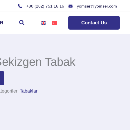
+90 (262) 751 16 16
yomser@yomser.com
Arama
Contact Us
ER
ekizgen Tabak
tegoriler:
Tabaklar