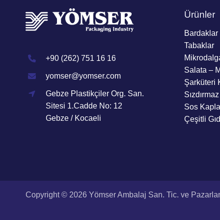
Ürünler
Bardaklar
Tabaklar
Mikrodalg
+90 (262) 751 16 16
Salata – 
yomser@yomser.com
Şarküteri 
Gebze Plastikçiler Org. San.
Sızdırmaz
Sitesi 1.Cadde No: 12
Sos Kapla
Gebze / Kocaeli
Çeşitli Gı
Copyright © 2026 Yömser Ambalaj San. Tic. ve Pazarl