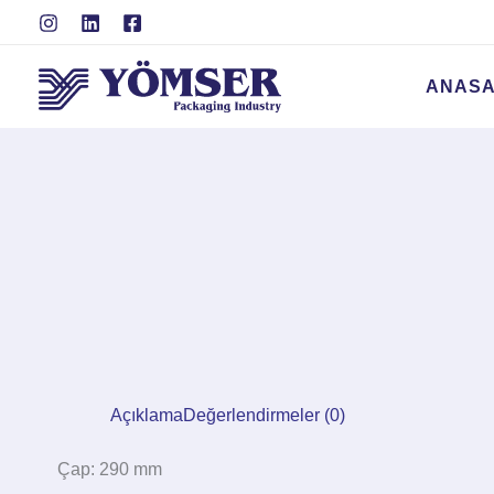
İçeriğe
atla
ANASA
Açıklama
Değerlendirmeler (0)
Çap: 290 mm