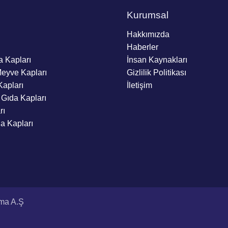
Kurumsal
Hakkımızda
Haberler
a Kapları
İnsan Kaynakları
Meyve Kapları
Gizlilik Politikası
Kapları
İletişim
 Gıda Kapları
rı
da Kapları
ama A.Ş