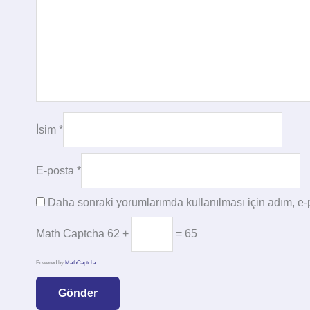
İsim
*
E-posta
*
Daha sonraki yorumlarımda kullanılması için adım, e-p
Math Captcha
62 +
= 65
Powered by
MathCaptcha