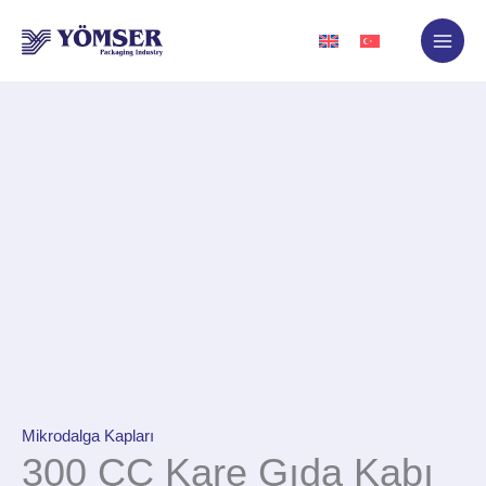
İçeriğe
atla
Mikrodalga Kapları
300 CC Kare Gıda Kabı