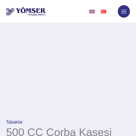
İçeriğe
atla
Tabaklar
500 CC Çorba Kasesi