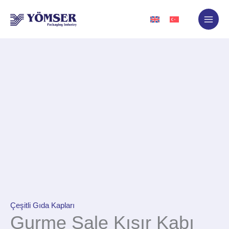
İçeriğe
atla
Çeşitli Gıda Kapları
Gurme Şale Kısır Kabı