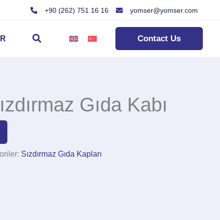
+90 (262) 751 16 16
yomser@yomser.com
Arama
Contact Us
ER
ızdırmaz Gıda Kabı
riler:
Sızdırmaz Gıda Kapları