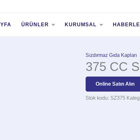
YFA
ÜRÜNLER
KURUMSAL
HABERL
Sızdırmaz Gıda Kapları
375 CC S
Online Satın Alın
Stok kodu:
SZ375
Katego