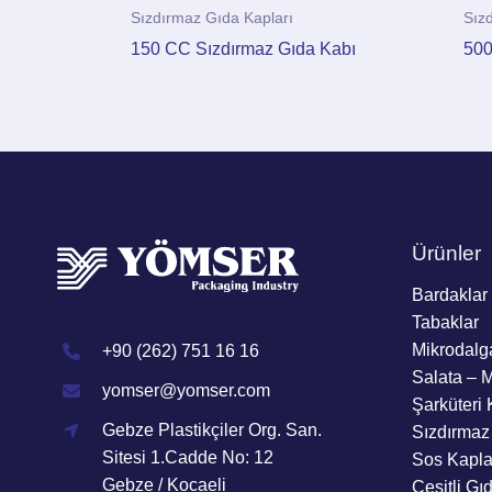
Sızdırmaz Gıda Kapları
Sız
150 CC Sızdırmaz Gıda Kabı
500
Ürünler
Bardaklar
Tabaklar
Mikrodalg
+90 (262) 751 16 16
Salata – 
yomser@yomser.com
Şarküteri 
Gebze Plastikçiler Org. San.
Sızdırmaz
Sitesi 1.Cadde No: 12
Sos Kapla
Gebze / Kocaeli
Çeşitli Gı