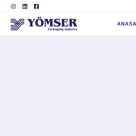
İçeriğe
atla
ANASA