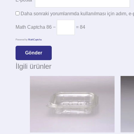
Daha sonraki yorumlarımda kullanılması için adım, e-p
Math Captcha
86 −
= 84
Powered by
MathCaptcha
İlgili ürünler