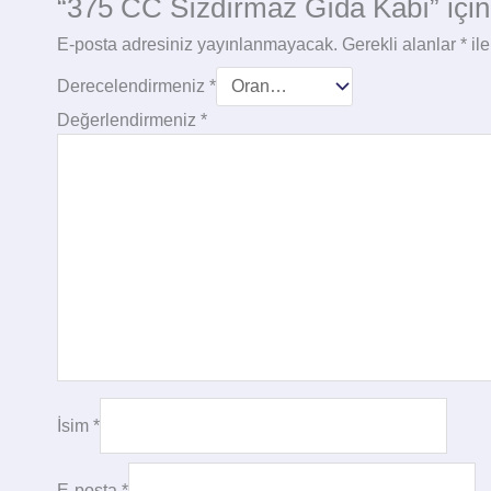
“375 CC Sızdırmaz Gıda Kabı” için 
E-posta adresiniz yayınlanmayacak.
Gerekli alanlar
*
ile
Derecelendirmeniz
*
Değerlendirmeniz
*
İsim
*
E-posta
*