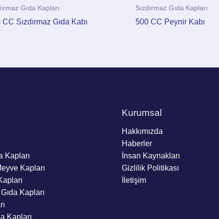
dırmaz Gıda Kapları
Sızdırmaz Gıda Kapları
 CC Sızdırmaz Gıda Kabı
500 CC Peynir Kabı
Kurumsal
Hakkımızda
Haberler
a Kapları
İnsan Kaynakları
Meyve Kapları
Gizlilik Politikası
Kapları
İletişim
 Gıda Kapları
rı
da Kapları